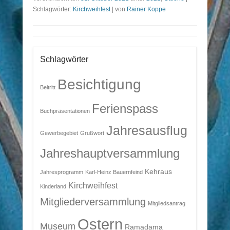
Schlagwörter:
Kirchweihfest
|
von
Rainer Koppe
Schlagwörter
Besichtigung
Beitritt
Ferienspass
Buchpräsentationen
Jahresausflug
Gewerbegebiet
Grußwort
Jahreshauptversammlung
Kehraus
Jahresprogramm
Karl-Heinz Bauernfeind
Kirchweihfest
Kinderland
Mitgliederversammlung
Mitgliedsantrag
Ostern
Museum
Ramadama