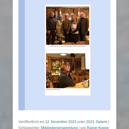
Veröffentlicht am
12. November 2023
unter
2023
,
Galerie
|
Schlagwörter:
Mitgliederversammlung
|
von
Rainer Koppe