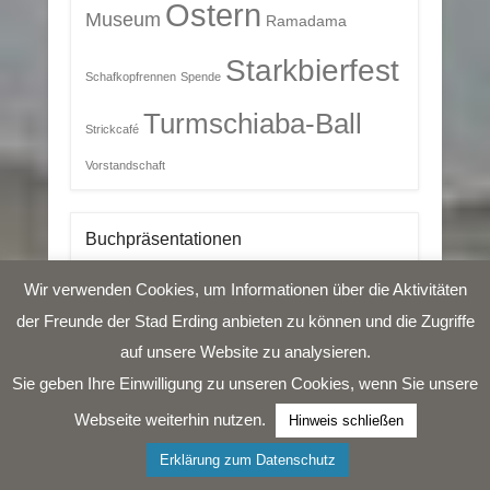
Ostern
Museum
Ramadama
Starkbierfest
Schafkopfrennen
Spende
Turmschiaba-Ball
Strickcafé
Vorstandschaft
Buchpräsentationen
Verserl und Gedichte (Hans Scherzl)
Wir verwenden Cookies, um Informationen über die Aktivitäten
der Freunde der Stad Erding anbieten zu können und die Zugriffe
auf unsere Website zu analysieren.
Impressum
Sie geben Ihre Einwilligung zu unseren Cookies, wenn Sie unsere
Datenschutzerklärung
Webseite weiterhin nutzen.
Hinweis schließen
Über uns …
Grußwort
Erklärung zum Datenschutz
Sponsoren