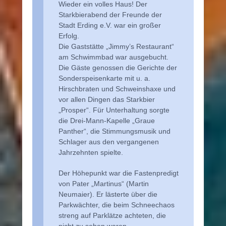
Wieder ein volles Haus! Der
Starkbierabend der Freunde der
Stadt Erding e.V. war ein großer
Erfolg.
Die Gaststätte „Jimmy’s Restaurant“
am Schwimmbad war ausgebucht.
Die Gäste genossen die Gerichte der
Sonderspeisenkarte mit u. a.
Hirschbraten und Schweinshaxe und
vor allen Dingen das Starkbier
„Prosper“. Für Unterhaltung sorgte
die Drei-Mann-Kapelle „Graue
Panther“, die Stimmungsmusik und
Schlager aus den vergangenen
Jahrzehnten spielte.
Der Höhepunkt war die Fastenpredigt
von Pater „Martinus“ (Martin
Neumaier). Er lästerte über die
Parkwächter, die beim Schneechaos
streng auf Parklätze achteten, die
nicht zu sehen waren.