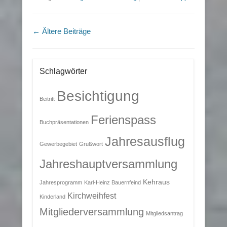
Beitragsnavigation
←
Ältere Beiträge
Schlagwörter
Besichtigung
Beitritt
Ferienspass
Buchpräsentationen
Jahresausflug
Gewerbegebiet
Grußwort
Jahreshauptversammlung
Kehraus
Jahresprogramm
Karl-Heinz Bauernfeind
Kirchweihfest
Kinderland
Mitgliederversammlung
Mitgliedsantrag