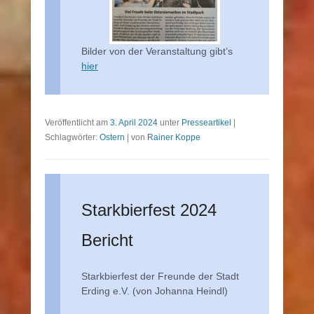
Bilder von der Veranstaltung gibt’s
hier
Veröffentlicht am
3. April 2024
unter
Presseartikel
|
Schlagwörter:
Ostern
|
von
Rainer Koppe
Starkbierfest 2024
Bericht
Starkbierfest der Freunde der Stadt
Erding e.V. (von Johanna Heindl)