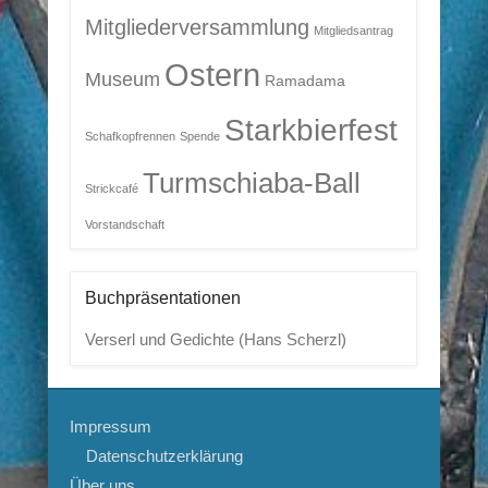
Mitgliederversammlung
Mitgliedsantrag
Ostern
Museum
Ramadama
Starkbierfest
Schafkopfrennen
Spende
Turmschiaba-Ball
Strickcafé
Vorstandschaft
Buchpräsentationen
Verserl und Gedichte (Hans Scherzl)
Impressum
Datenschutzerklärung
Über uns …