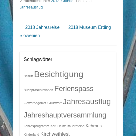
Veröffentlicht unter
2018
,
Galerie
|
Lemmata:
Jahresausflug
Beitragsnavigation
←
2018 Jahresreise
2018 Museum Erding
→
Slowenien
Schlagwörter
Besichtigung
Beitritt
Ferienspass
Buchpräsentationen
Jahresausflug
Gewerbegebiet
Grußwort
Jahreshauptversammlung
Kehraus
Jahresprogramm
Karl-Heinz Bauernfeind
Kirchweihfest
Kinderland