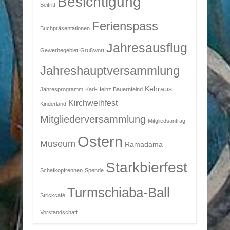
Besichtigung
Beitritt
Ferienspass
Buchpräsentationen
Jahresausflug
Gewerbegebiet
Grußwort
Jahreshauptversammlung
Kehraus
Jahresprogramm
Karl-Heinz Bauernfeind
Kirchweihfest
Kinderland
Mitgliederversammlung
Mitgliedsantrag
Ostern
Museum
Ramadama
Starkbierfest
Schafkopfrennen
Spende
Turmschiaba-Ball
Strickcafé
Vorstandschaft