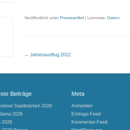
Veröffentlicht unter
Presseartikel
|
Lemmata:
Ostern
Beitragsnavigation
←
Jahresausflug 2012
ste Beiträge
Meta
nsreise Saarbrücken 2026
Anmelden
dama 2026
Eintrags-Feed
n 2026
Kommentar-Feed