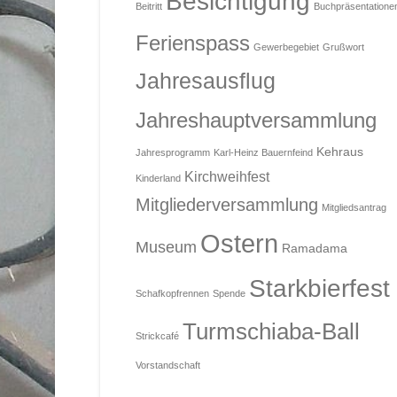
Besichtigung
Beitritt
Buchpräsentatione
Ferienspass
Gewerbegebiet
Grußwort
Jahresausflug
Jahreshauptversammlung
Kehraus
Jahresprogramm
Karl-Heinz Bauernfeind
Kirchweihfest
Kinderland
Mitgliederversammlung
Mitgliedsantrag
Ostern
Museum
Ramadama
Starkbierfest
Schafkopfrennen
Spende
Turmschiaba-Ball
Strickcafé
Vorstandschaft