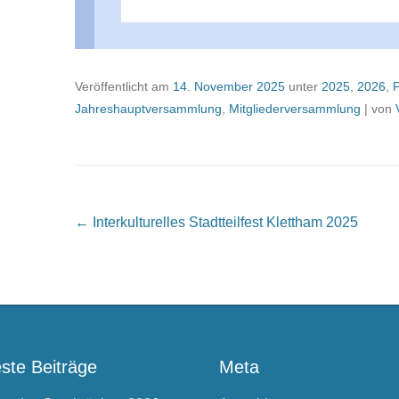
Veröffentlicht am
14. November 2025
unter
2025
,
2026
,
P
Jahreshauptversammlung
,
Mitgliederversammlung
|
von
Beitragsnavigation
←
Interkulturelles Stadtteilfest Klettham 2025
ste Beiträge
Meta