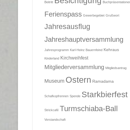
Besichtigung
Beitritt
Buchpräsentatione
Ferienspass
Gewerbegebiet
Grußwort
Jahresausflug
Jahreshauptversammlung
Kehraus
Jahresprogramm
Karl-Heinz Bauernfeind
Kirchweihfest
Kinderland
Mitgliederversammlung
Mitgliedsantrag
Ostern
Museum
Ramadama
Starkbierfest
Schafkopfrennen
Spende
Turmschiaba-Ball
Strickcafé
Vorstandschaft