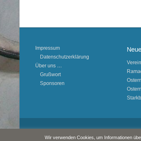
Impressum
Neue
Datenschutzerklärung
Verei
Über uns …
Rama
Grußwort
Oster
Sponsoren
Oster
Starkb
Copyright © 2026
Freunde der Stadt Erding e.V.
Alle Rech
Wir verwenden Cookies, um Informationen über 