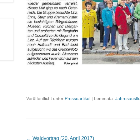
Veröffentlicht unter
Presseartikel
|
Lemmata:
Jahresausfl
Beitragsnavigation
←
Waldvortrag (20. April 2017)