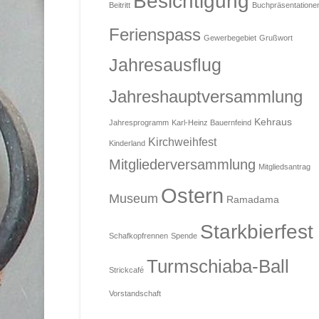
Besichtigung
Beitritt
Buchpräsentatione
Ferienspass
Gewerbegebiet
Grußwort
Jahresausflug
Jahreshauptversammlung
Kehraus
Jahresprogramm
Karl-Heinz Bauernfeind
Kirchweihfest
Kinderland
Mitgliederversammlung
Mitgliedsantrag
Ostern
Museum
Ramadama
Starkbierfest
Schafkopfrennen
Spende
Turmschiaba-Ball
Strickcafé
Vorstandschaft